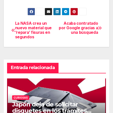
La NASA crea un
Acaba contratado
Navegación
nuevo material que
por Google gracias a
‘repara’ fisuras en
una búsqueda
de
segundos
entradas
Entrada relacionada
CURIOSAS
Japón deja de solicitar
disquetes en los trámites