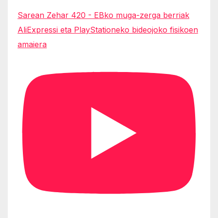
Sarean Zehar 420 - EBko muga-zerga berriak
AliExpressi eta PlayStationeko bideojoko fisikoen
amaiera