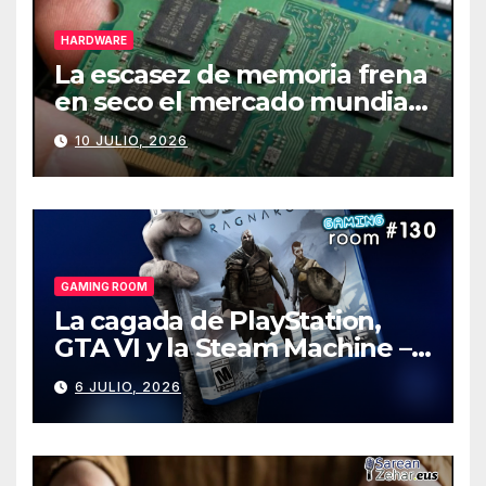
HARDWARE
La escasez de memoria frena
en seco el mercado mundial
de PCs
10 JULIO, 2026
GAMING ROOM
La cagada de PlayStation,
GTA VI y la Steam Machine –
Gaming Room #130
6 JULIO, 2026