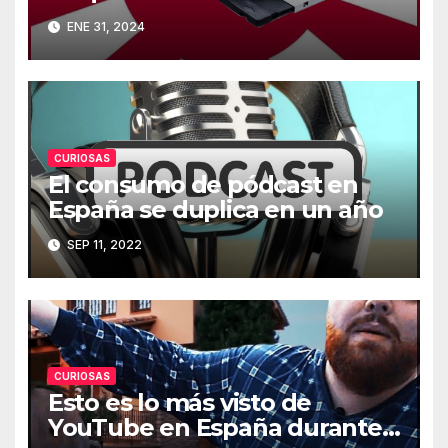
burocráticos
ENE 31, 2024
CURIOSAS
El consumo de pódcast en
España se duplica en un año
SEP 11, 2022
CURIOSAS
Esto es lo más visto de
YouTube en España durante