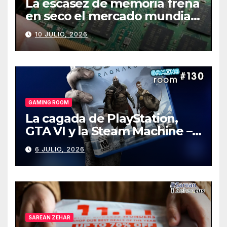
La escasez de memoria frena
en seco el mercado mundial
de PCs
10 JULIO, 2026
GAMING ROOM
La cagada de PlayStation,
GTA VI y la Steam Machine –
Gaming Room #130
6 JULIO, 2026
SAREAN ZEHAR