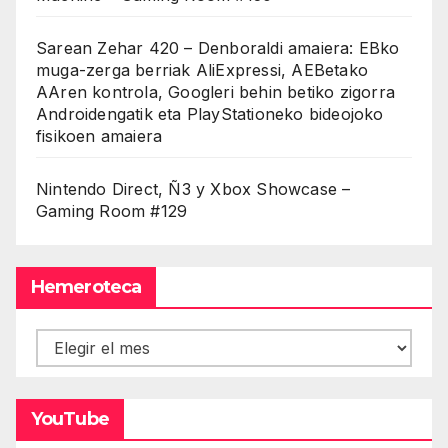
Sarean Zehar 420 – Denboraldi amaiera: EBko
muga-zerga berriak AliExpressi, AEBetako
AAren kontrola, Googleri behin betiko zigorra
Androidengatik eta PlayStationeko bideojoko
fisikoen amaiera
Nintendo Direct, Ñ3 y Xbox Showcase –
Gaming Room #129
Hemeroteca
Hemeroteca
YouTube