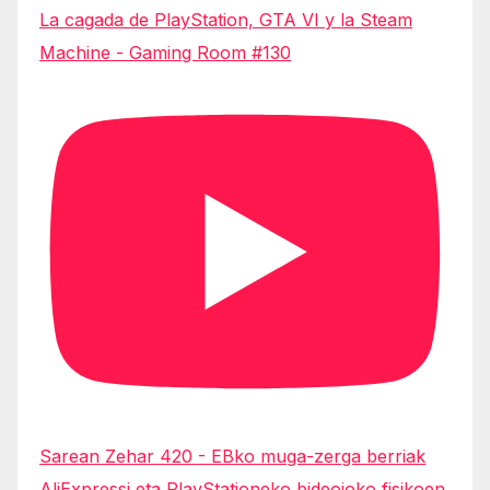
La cagada de PlayStation, GTA VI y la Steam
Machine - Gaming Room #130
Sarean Zehar 420 - EBko muga-zerga berriak
AliExpressi eta PlayStationeko bideojoko fisikoen