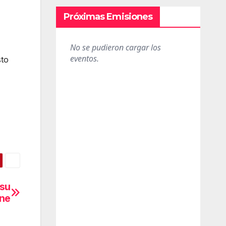
Próximas Emisiones
sto
 su
ine