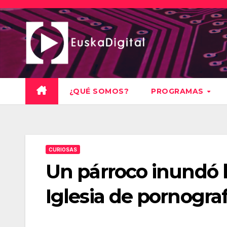
Saltar
al
contenido
¿QUÉ SOMOS?
PROGRAMAS
CURIOSAS
Un párroco inundó l
Iglesia de pornograf