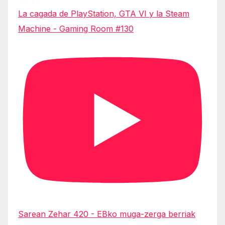
La cagada de PlayStation, GTA VI y la Steam
Machine - Gaming Room #130
Sarean Zehar 420 - EBko muga-zerga berriak