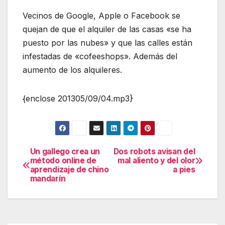
Vecinos de Google, Apple o Facebook se
quejan de que el alquiler de las casas «se ha
puesto por las nubes» y que las calles están
infestadas de «cofeeshops». Además del
aumento de los alquileres.
{enclose 201305/09/04.mp3}
Un gallego crea un
Dos robots avisan del
Navegación
método online de
mal aliento y del olor
aprendizaje de chino
a pies
de
mandarín
entradas