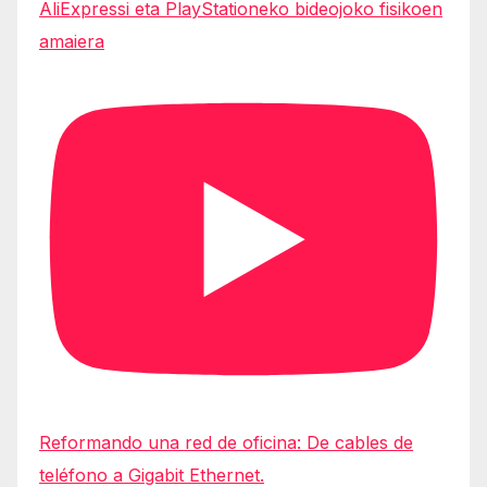
AliExpressi eta PlayStationeko bideojoko fisikoen
amaiera
Reformando una red de oficina: De cables de
teléfono a Gigabit Ethernet.