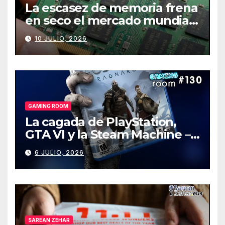
La escasez de memoria frena
en seco el mercado mundial
de PCs
10 JULIO, 2026
GAMING ROOM
La cagada de PlayStation,
GTA VI y la Steam Machine –
Gaming Room #130
6 JULIO, 2026
SAREAN ZEHAR