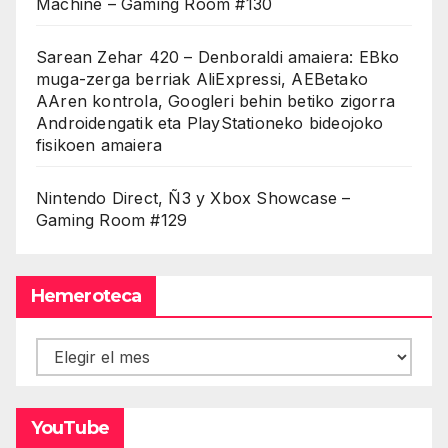
Machine – Gaming Room #130
Sarean Zehar 420 – Denboraldi amaiera: EBko
muga-zerga berriak AliExpressi, AEBetako
AAren kontrola, Googleri behin betiko zigorra
Androidengatik eta PlayStationeko bideojoko
fisikoen amaiera
Nintendo Direct, Ñ3 y Xbox Showcase –
Gaming Room #129
Hemeroteca
Hemeroteca
YouTube