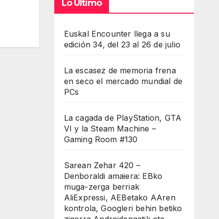
Lo Último
Euskal Encounter llega a su
edición 34, del 23 al 26 de julio
La escasez de memoria frena
en seco el mercado mundial de
PCs
La cagada de PlayStation, GTA
VI y la Steam Machine –
Gaming Room #130
Sarean Zehar 420 –
Denboraldi amaiera: EBko
muga-zerga berriak
AliExpressi, AEBetako AAren
kontrola, Googleri behin betiko
zigorra Androidengatik eta