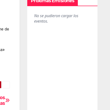
Próximas Emisiones
ne de
na»
los
cas