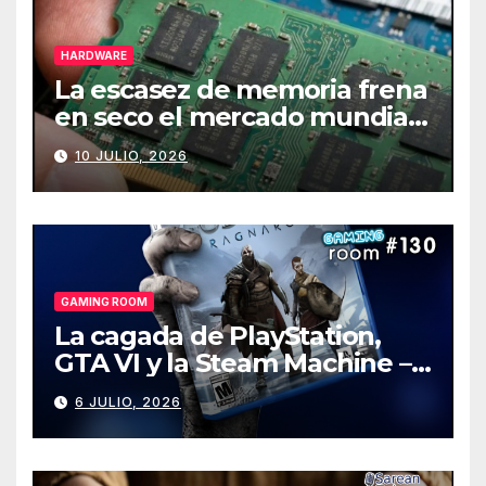
HARDWARE
La escasez de memoria frena
en seco el mercado mundial
de PCs
10 JULIO, 2026
GAMING ROOM
La cagada de PlayStation,
GTA VI y la Steam Machine –
Gaming Room #130
6 JULIO, 2026