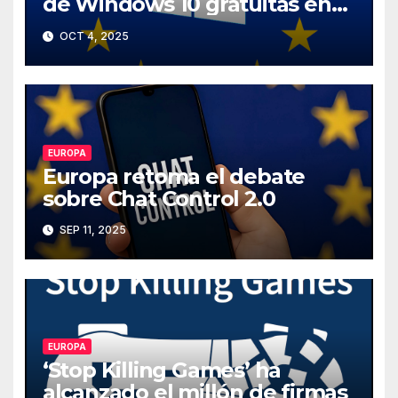
de Windows 10 gratuitas en
Europa
OCT 4, 2025
EUROPA
Europa retoma el debate
sobre Chat Control 2.0
SEP 11, 2025
EUROPA
‘Stop Killing Games’ ha
alcanzado el millón de firmas