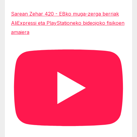
Sarean Zehar 420 - EBko muga-zerga berriak
AliExpressi eta PlayStationeko bideojoko fisikoen
amaiera