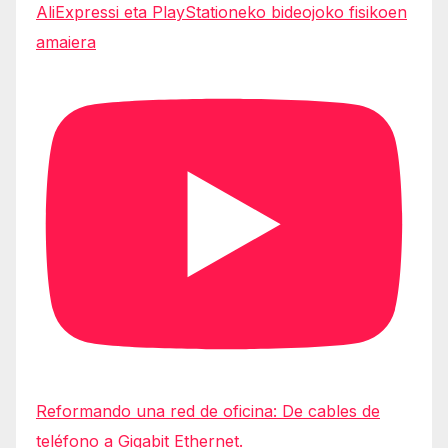
AliExpressi eta PlayStationeko bideojoko fisikoen
amaiera
Reformando una red de oficina: De cables de
teléfono a Gigabit Ethernet.