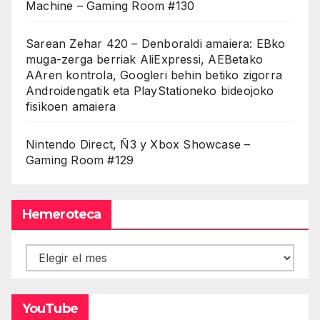
Machine – Gaming Room #130
Sarean Zehar 420 – Denboraldi amaiera: EBko
muga-zerga berriak AliExpressi, AEBetako
AAren kontrola, Googleri behin betiko zigorra
Androidengatik eta PlayStationeko bideojoko
fisikoen amaiera
Nintendo Direct, Ñ3 y Xbox Showcase –
Gaming Room #129
Hemeroteca
Hemeroteca
YouTube