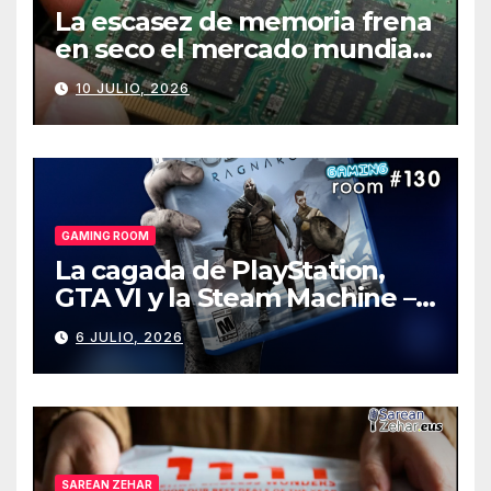
La escasez de memoria frena
en seco el mercado mundial
de PCs
10 JULIO, 2026
GAMING ROOM
La cagada de PlayStation,
GTA VI y la Steam Machine –
Gaming Room #130
6 JULIO, 2026
SAREAN ZEHAR