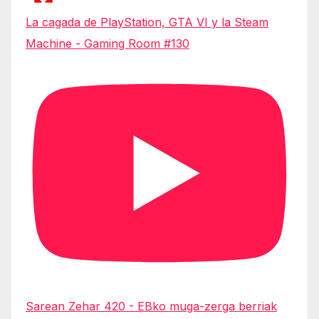
La cagada de PlayStation, GTA VI y la Steam
Machine - Gaming Room #130
Sarean Zehar 420 - EBko muga-zerga berriak