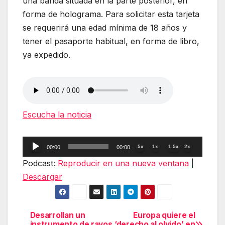
una banda situada en la parte posterior, en
forma de holograma. Para solicitar esta tarjeta
se requerirá una edad mínima de 18 años y
tener el pasaporte habitual, en forma de libro,
ya expedido.
Escucha la noticia
Reproductor
.5x
1x
1.5x
2x
00:00
00:00
de
Podcast:
Reproducir en una nueva ventana
|
audio
Descargar
Desarrollan un
Europa quiere el
Navegación
instrumento de rayos
‘derecho al olvido’ en