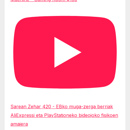
Sarean Zehar 420 - EBko muga-zerga berriak
AliExpressi eta PlayStationeko bideojoko fisikoen
amaiera