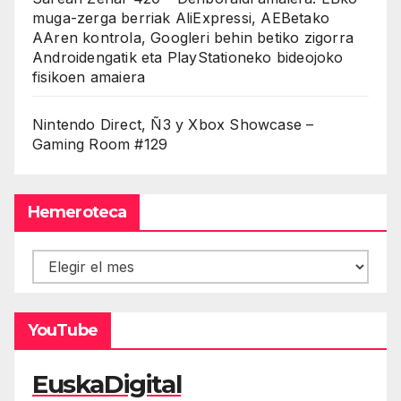
muga-zerga berriak AliExpressi, AEBetako
AAren kontrola, Googleri behin betiko zigorra
Androidengatik eta PlayStationeko bideojoko
fisikoen amaiera
Nintendo Direct, Ñ3 y Xbox Showcase –
Gaming Room #129
Hemeroteca
Hemeroteca
YouTube
EuskaDigital