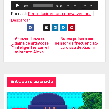
Reproductor
.5x
1x
1.5x
2x
00:00
00:00
de
Podcast:
Reproducir en una nueva ventana
|
audio
Descargar
Amazon lanza su
Nueva pulsera con
Navegación
gama de altavoces
sensor de frecuencia
inteligentes con el
cardíaca de Xiaomi
de
asistente Alexa
entradas
Entrada relacionada