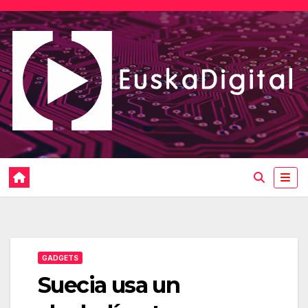
Saltar
al
contenido
GADGETS
Suecia usa un