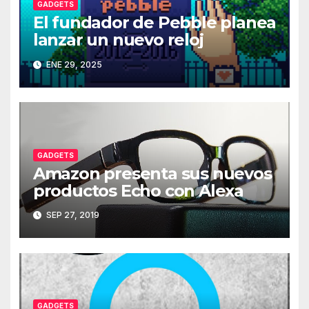
GADGETS
El fundador de Pebble planea
lanzar un nuevo reloj
ENE 29, 2025
GADGETS
Amazon presenta sus nuevos
productos Echo con Alexa
SEP 27, 2019
GADGETS