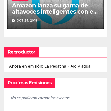
Amazon lanza su gama de
altavoces inteligentes con el
asistente Alexa
OCT 24, 2018
Reproductor
Ahora en emisión: La Pegatina - Ajo y agua
Próximas Emisiones