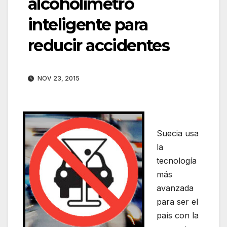
alcoholímetro
inteligente para
reducir accidentes
NOV 23, 2015
Suecia usa
la
tecnología
más
avanzada
para ser el
país con la