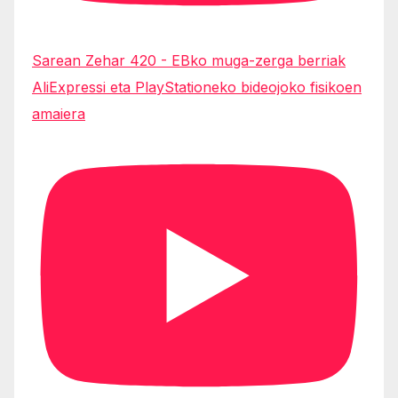
Sarean Zehar 420 - EBko muga-zerga berriak
AliExpressi eta PlayStationeko bideojoko fisikoen
amaiera