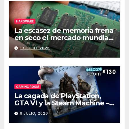
HARDWARE
La escasez de memoria frena
en seco el mercado mundial
de PCs
10 JULIO, 2026
GAMING ROOM
La cagada de PlayStation,
GTA VI y la Steam Machine –
Gaming Room #130
6 JULIO, 2026