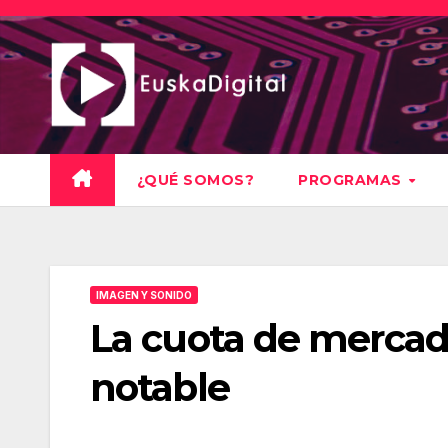
Saltar
al
contenido
¿QUÉ SOMOS?
PROGRAMAS
IMAGEN Y SONIDO
La cuota de mercad
notable