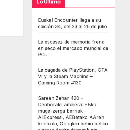
Lo Último
Euskal Encounter llega a su
edición 34, del 23 al 26 de julio
La escasez de memoria frena
en seco el mercado mundial de
PCs
La cagada de PlayStation, GTA
VI y la Steam Machine –
Gaming Room #130
Sarean Zehar 420 –
Denboraldi amaiera: EBko
muga-zerga berriak
AliExpressi, AEBetako AAren
kontrola, Googleri behin betiko
zigorra Androidengatik eta