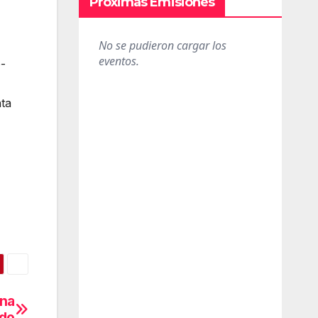
Próximas Emisiones
D-
nta
ana
ado