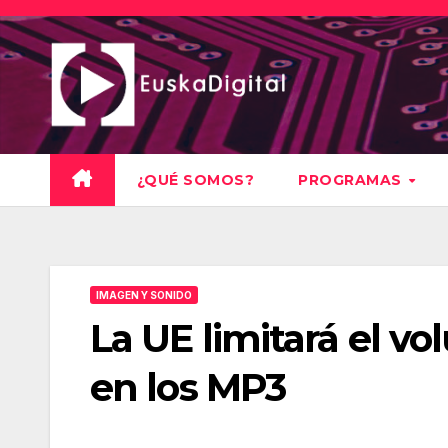
Saltar
al
contenido
¿QUÉ SOMOS?
PROGRAMAS
IMAGEN Y SONIDO
La UE limitará el 
en los MP3