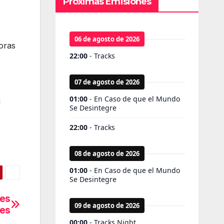
Próximas Emisiones
oras
u
nes
nes