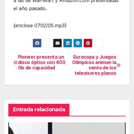
a las de Wal-Mart y Amazon.com presentadas
el año pasado.
{enclose 0702/05.mp3}
Pioneer presenta un
Eurocopa y Juegos
Navegación
disco óptico con 400
Olímpicos animan la
Gb de capacidad
venta de los
de
televisores planos
entradas
Entrada relacionada