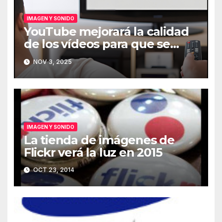
IMAGEN Y SONIDO
YouTube mejorará la calidad
de los vídeos para que se
vean mejor en el televisor
NOV 3, 2025
IMAGEN Y SONIDO
La tienda de imágenes de
Flickr verá la luz en 2015
OCT 23, 2014