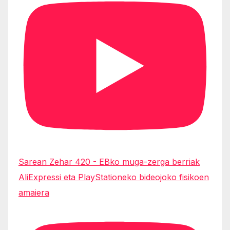
Sarean Zehar 420 - EBko muga-zerga berriak
AliExpressi eta PlayStationeko bideojoko fisikoen
amaiera