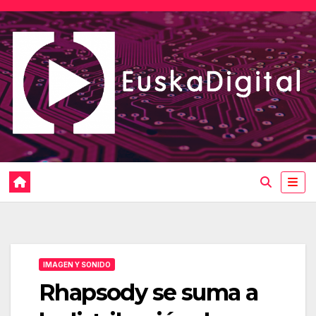
Saltar
al
contenido
IMAGEN Y SONIDO
Rhapsody se suma a