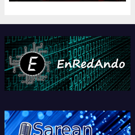
kontrola, Googleri behin
betiko zigorra
Androidengatik eta
PlayStationeko bideojoko
fisikoen amaiera