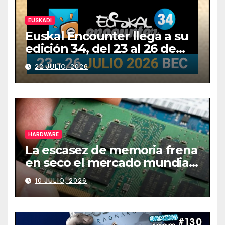
EUSKADI
Euskal Encounter llega a su
edición 34, del 23 al 26 de
julio
22 JULIO, 2026
HARDWARE
La escasez de memoria frena
en seco el mercado mundial
de PCs
10 JULIO, 2026