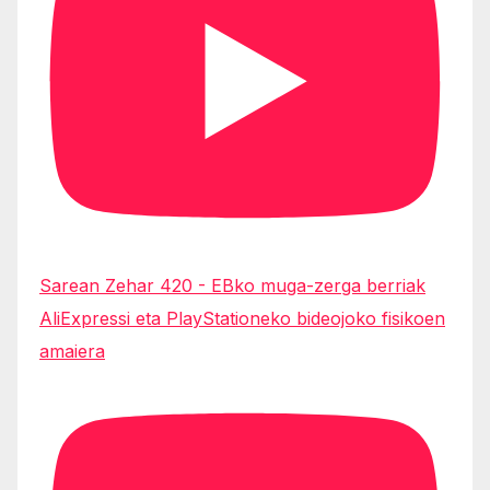
Sarean Zehar 420 - EBko muga-zerga berriak
AliExpressi eta PlayStationeko bideojoko fisikoen
amaiera