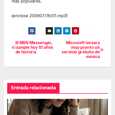
más populares.
{enclose 200907/16/01.mp3}
El MSN Messenger,
Microsoft lanzará
Navegación
cumple hoy 10 años
muy pronto un
de historia
servicio gratuito de
de
música
entradas
Entrada relacionada