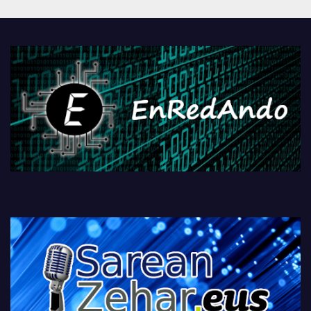
Androidengatik eta
PlayStationeko bideojoko
fisikoen amaiera