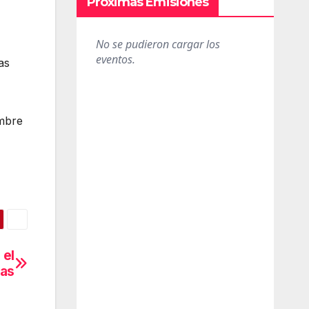
Próximas Emisiones
as
embre
 el
ras