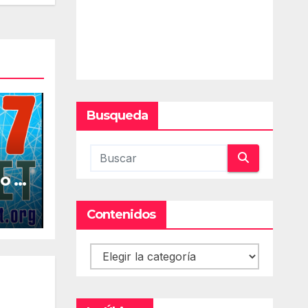
Busqueda
o la
al
Contenidos
Contenidos