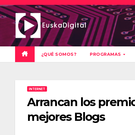
Saltar
al
contenido
¿QUÉ SOMOS?
PROGRAMAS
INTERNET
Arrancan los premio
mejores Blogs