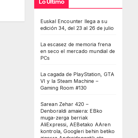
Lo Último
Euskal Encounter llega a su
edición 34, del 23 al 26 de julio
La escasez de memoria frena
en seco el mercado mundial de
PCs
La cagada de PlayStation, GTA
VI y la Steam Machine –
Gaming Room #130
Sarean Zehar 420 –
Denboraldi amaiera: EBko
muga-zerga berriak
AliExpressi, AEBetako AAren
kontrola, Googleri behin betiko
zigorra Androidengatik eta