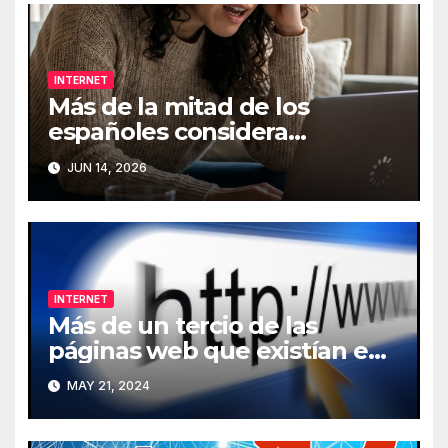
INTERNET
Más de la mitad de los
españoles considera
fundamental la conexión a
JUN 14, 2026
Internet
INTERNET
Más de un tercio de las
páginas web que existían en
2013 han desaparecido de
MAY 21, 2024
Internet