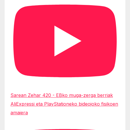
Sarean Zehar 420 - EBko muga-zerga berriak
AliExpressi eta PlayStationeko bideojoko fisikoen
amaiera