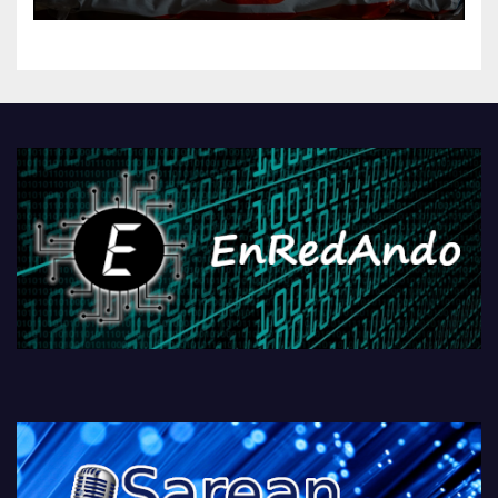
kontrola, Googleri behin
betiko zigorra
Androidengatik eta
PlayStationeko bideojoko
fisikoen amaiera