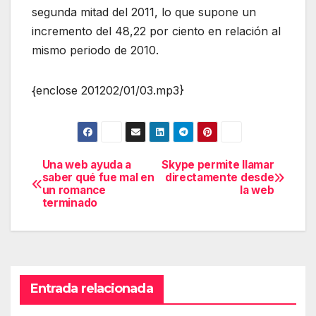
segunda mitad del 2011, lo que supone un
incremento del 48,22 por ciento en relación al
mismo periodo de 2010.
{enclose 201202/01/03.mp3}
Una web ayuda a
Skype permite llamar
Navegación
saber qué fue mal en
directamente desde
un romance
la web
de
terminado
entradas
Entrada relacionada