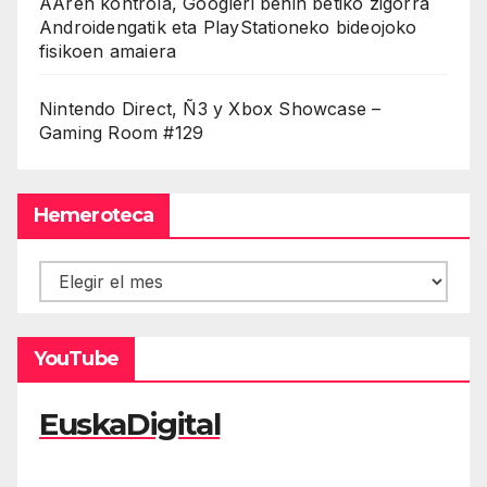
AAren kontrola, Googleri behin betiko zigorra
Androidengatik eta PlayStationeko bideojoko
fisikoen amaiera
Nintendo Direct, Ñ3 y Xbox Showcase –
Gaming Room #129
Hemeroteca
Hemeroteca
YouTube
EuskaDigital