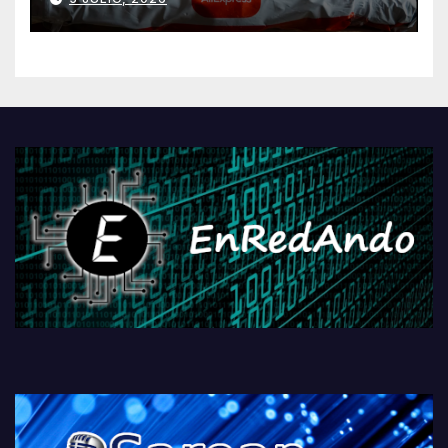
AliExpressi, AEBetako AAren
kontrola, Googleri behin
betiko zigorra
Androidengatik eta
PlayStationeko bideojoko
fisikoen amaiera