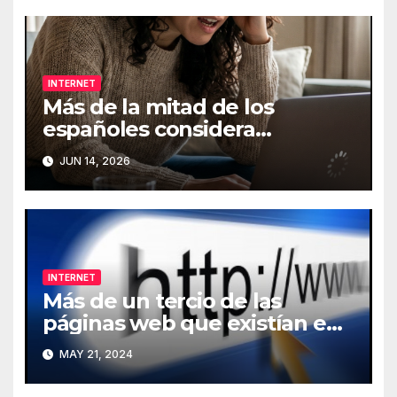
INTERNET
Más de la mitad de los
españoles considera
fundamental la conexión a
JUN 14, 2026
Internet
INTERNET
Más de un tercio de las
páginas web que existían en
2013 han desaparecido de
MAY 21, 2024
Internet