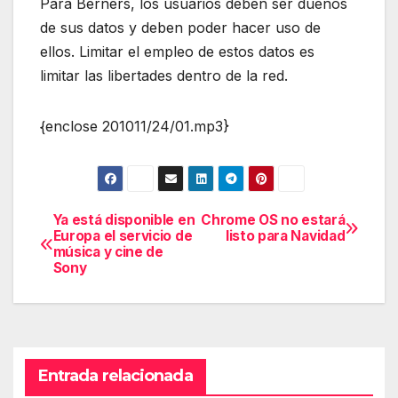
Para Berners, los usuarios deben ser dueños
de sus datos y deben poder hacer uso de
ellos. Limitar el empleo de estos datos es
limitar las libertades dentro de la red.
{enclose 201011/24/01.mp3}
Ya está disponible en
Chrome OS no estará
Navegación
Europa el servicio de
listo para Navidad
música y cine de
de
Sony
entradas
Entrada relacionada