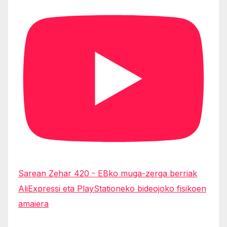
Sarean Zehar 420 - EBko muga-zerga berriak
AliExpressi eta PlayStationeko bideojoko fisikoen
amaiera