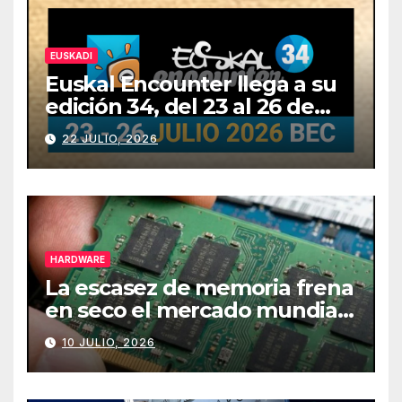
EUSKADI
Euskal Encounter llega a su
edición 34, del 23 al 26 de
julio
22 JULIO, 2026
HARDWARE
La escasez de memoria frena
en seco el mercado mundial
de PCs
10 JULIO, 2026