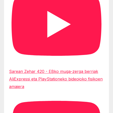
Sarean Zehar 420 - EBko muga-zerga berriak
AliExpressi eta PlayStationeko bideojoko fisikoen
amaiera