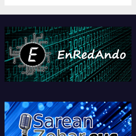
betiko zigorra
Androidengatik eta
PlayStationeko bideojoko
fisikoen amaiera