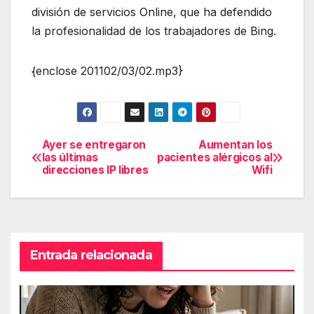
división de servicios Online, que ha defendido
la profesionalidad de los trabajadores de Bing.
{enclose 201102/03/02.mp3}
Ayer se entregaron
Aumentan los
Navegación
las últimas
pacientes alérgicos al
direcciones IP libres
Wifi
de
entradas
Entrada relacionada