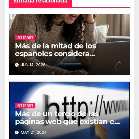
Entrada relacionada
INTERNET
Más de la mitad de los
españoles considera
fundamental la conexión a
JUN 14, 2026
Internet
INTERNET
Más de un tercio de las
páginas web que existían en
2013 han desaparecido de
MAY 21, 2024
Internet