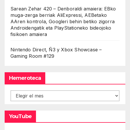
Sarean Zehar 420 – Denboraldi amaiera: EBko
muga-zerga berriak AliExpressi, AEBetako
AAren kontrola, Googleri behin betiko zigorra
Androidengatik eta PlayStationeko bideojoko
fisikoen amaiera
Nintendo Direct, Ñ3 y Xbox Showcase –
Gaming Room #129
Hemeroteca
Hemeroteca
YouTube