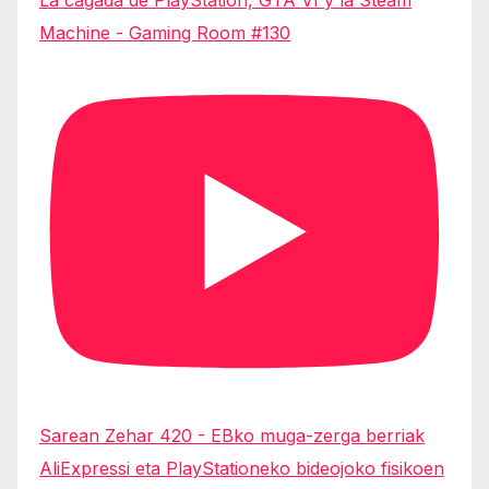
Machine - Gaming Room #130
Sarean Zehar 420 - EBko muga-zerga berriak
AliExpressi eta PlayStationeko bideojoko fisikoen