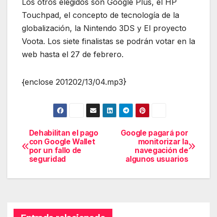
Los otros elegidos son Google Plus, el HP
Touchpad, el concepto de tecnología de la
globalización, la Nintendo 3DS y El proyecto
Voota. Los siete finalistas se podrán votar en la
web hasta el 27 de febrero.
{enclose 201202/13/04.mp3}
Dehabilitan el pago
Google pagará por
Navegación
con Google Wallet
monitorizar la
por un fallo de
navegación de
de
seguridad
algunos usuarios
entradas