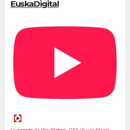
EuskaDigital
La cagada de PlayStation, GTA VI y la Steam