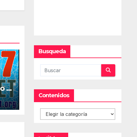
Busqueda
o la
al
Contenidos
Contenidos