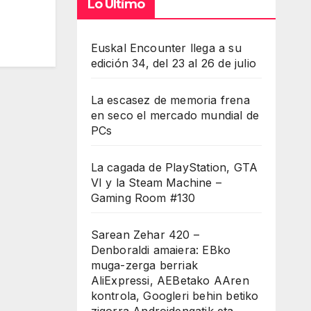
Lo Último
Euskal Encounter llega a su
edición 34, del 23 al 26 de julio
La escasez de memoria frena
en seco el mercado mundial de
PCs
La cagada de PlayStation, GTA
VI y la Steam Machine –
Gaming Room #130
Sarean Zehar 420 –
Denboraldi amaiera: EBko
muga-zerga berriak
AliExpressi, AEBetako AAren
kontrola, Googleri behin betiko
zigorra Androidengatik eta