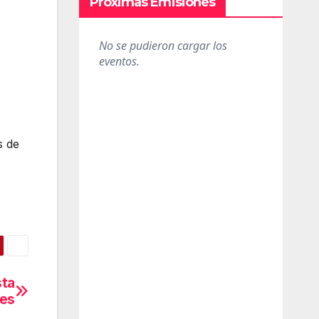
Próximas Emisiones
s de
sta
ves