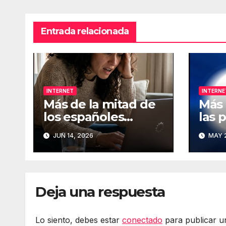
Entrada relacionada
INTERNET
INTERNE
Más de la mitad de
Más 
los españoles
las 
considera
que 
JUN 14, 2026
MAY 2
fundamental la
han 
conexión a Internet
de I
Deja una respuesta
Lo siento, debes estar
conectado
para publicar u