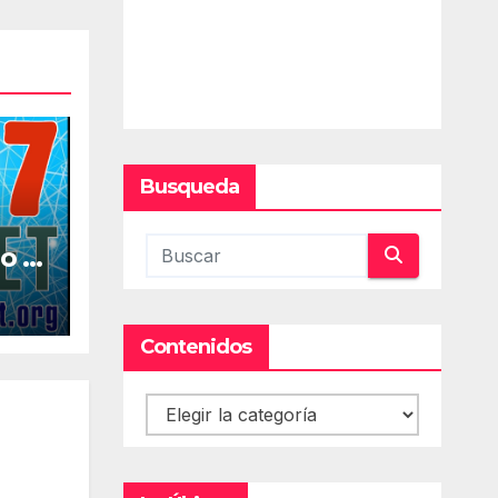
Busqueda
o la
al
Contenidos
Contenidos