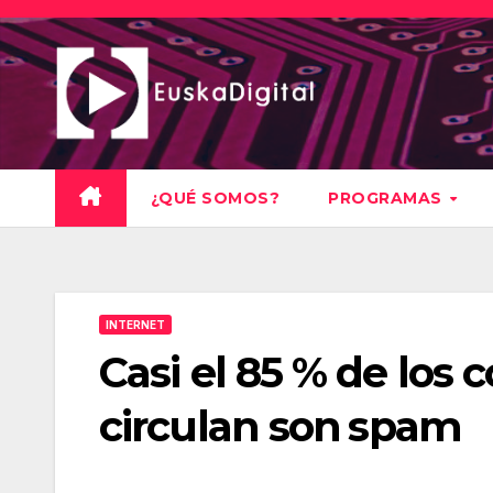
Saltar
al
contenido
¿QUÉ SOMOS?
PROGRAMAS
INTERNET
Casi el 85 % de los 
circulan son spam