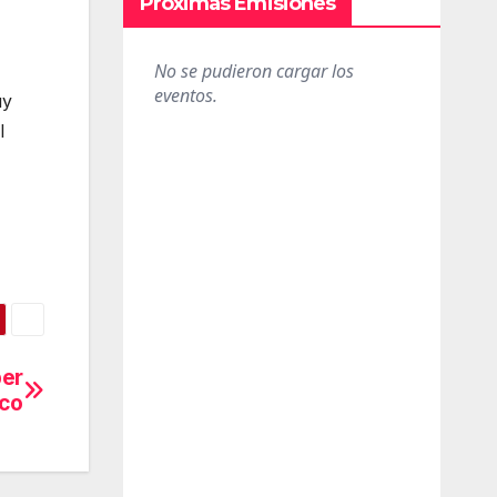
Próximas Emisiones
uy
l
ber
ico