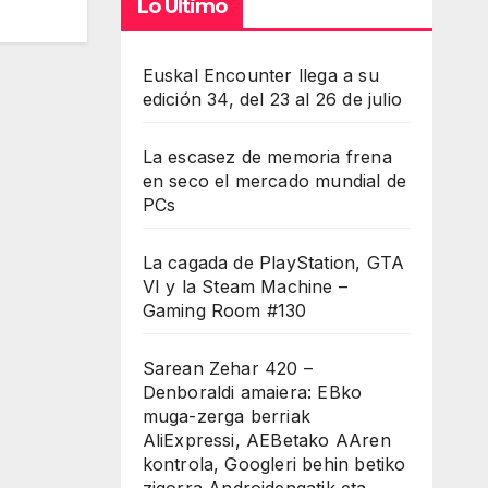
Lo Último
Euskal Encounter llega a su
edición 34, del 23 al 26 de julio
La escasez de memoria frena
en seco el mercado mundial de
PCs
La cagada de PlayStation, GTA
VI y la Steam Machine –
Gaming Room #130
Sarean Zehar 420 –
Denboraldi amaiera: EBko
muga-zerga berriak
AliExpressi, AEBetako AAren
kontrola, Googleri behin betiko
zigorra Androidengatik eta