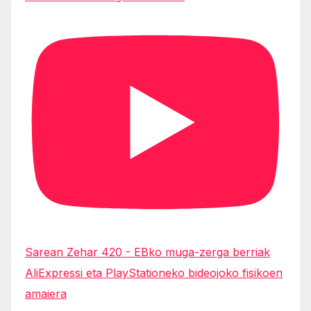
Sarean Zehar 420 - EBko muga-zerga berriak
AliExpressi eta PlayStationeko bideojoko fisikoen
amaiera