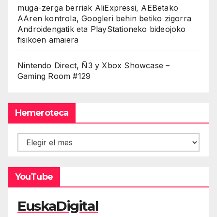
muga-zerga berriak AliExpressi, AEBetako
AAren kontrola, Googleri behin betiko zigorra
Androidengatik eta PlayStationeko bideojoko
fisikoen amaiera
Nintendo Direct, Ñ3 y Xbox Showcase –
Gaming Room #129
Hemeroteca
Hemeroteca
YouTube
EuskaDigital