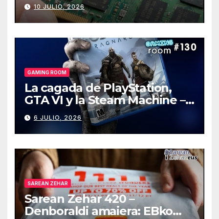
de PCs
10 JULIO, 2026
GAMING ROOM
La cagada de PlayStation,
GTA VI y la Steam Machine –
Gaming Room #130
6 JULIO, 2026
SAREAN ZEHAR
Sarean Zehar 420 –
Denboraldi amaiera: EBko