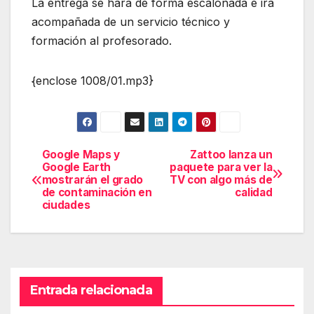
La entrega se hará de forma escalonada e irá
acompañada de un servicio técnico y
formación al profesorado.
{enclose 1008/01.mp3}
Google Maps y
Zattoo lanza un
Navegación
Google Earth
paquete para ver la
mostrarán el grado
TV con algo más de
de
de contaminación en
calidad
ciudades
entradas
Entrada relacionada