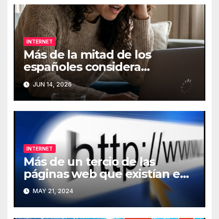
INTERNET
Más de la mitad de los
españoles considera
fundamental la conexión a
JUN 14, 2026
Internet
INTERNET
Más de un tercio de las
páginas web que existían en
2013 han desaparecido de
MAY 21, 2024
Internet