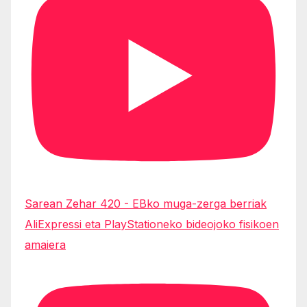
Sarean Zehar 420 - EBko muga-zerga berriak
AliExpressi eta PlayStationeko bideojoko fisikoen
amaiera