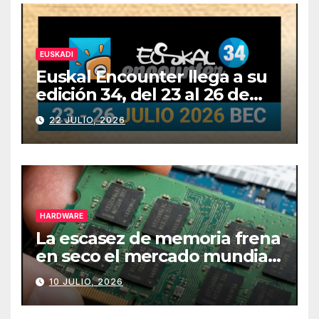
EUSKADI
Euskal Encounter llega a su
edición 34, del 23 al 26 de
julio
22 JULIO, 2026
HARDWARE
La escasez de memoria frena
en seco el mercado mundial
de PCs
10 JULIO, 2026