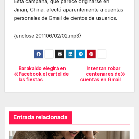
Esta campaña, que parece originarse en
Jinan, China, afectó aparentemente a cuentas
personales de Gmail de cientos de usuarios.
{enclose 201106/02/02.mp3}
Barakaldo elegirá en
Intentan robar
Navegación
Facebook el cartel de
centenares de
las fiestas
cuentas en Gmail
de
entradas
Entrada relacionada