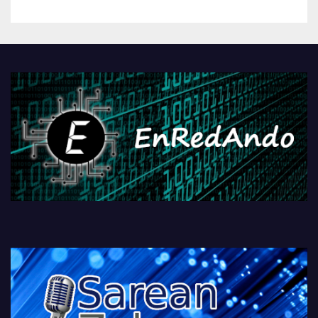
betiko zigorra
Androidengatik eta
PlayStationeko bideojoko
fisikoen amaiera