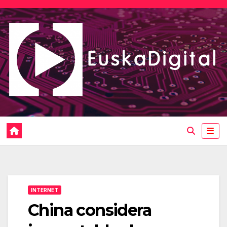
Saltar
al
contenido
INTERNET
China considera