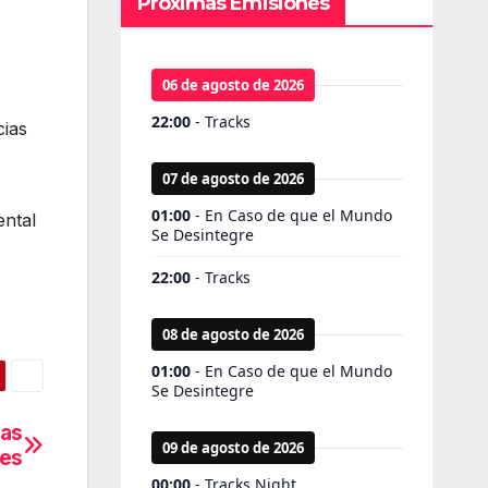
Próximas Emisiones
cias
ental
las
nes