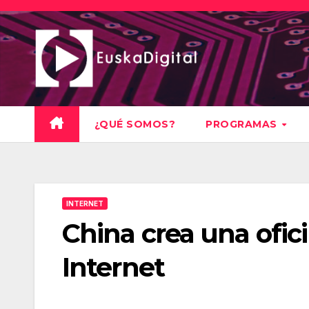
Saltar
al
contenido
¿QUÉ SOMOS?
PROGRAMAS
INTERNET
China crea una ofic
Internet