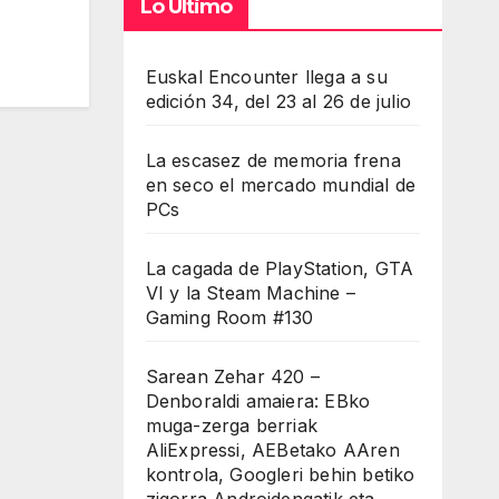
Lo Último
Euskal Encounter llega a su
edición 34, del 23 al 26 de julio
La escasez de memoria frena
en seco el mercado mundial de
PCs
La cagada de PlayStation, GTA
VI y la Steam Machine –
Gaming Room #130
Sarean Zehar 420 –
Denboraldi amaiera: EBko
muga-zerga berriak
AliExpressi, AEBetako AAren
kontrola, Googleri behin betiko
zigorra Androidengatik eta