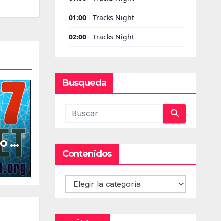
Busqueda
o la
al
Contenidos
Contenidos