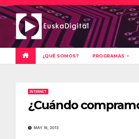
Saltar
al
contenido
¿QUÉ SOMOS?
PROGRAMAS
INTERNET
¿Cuándo compramo
MAY 16, 2013