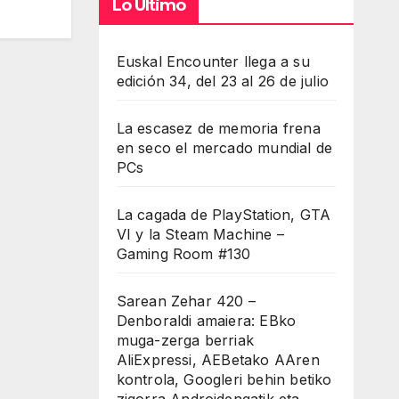
Lo Último
Euskal Encounter llega a su
edición 34, del 23 al 26 de julio
La escasez de memoria frena
en seco el mercado mundial de
PCs
La cagada de PlayStation, GTA
VI y la Steam Machine –
Gaming Room #130
Sarean Zehar 420 –
Denboraldi amaiera: EBko
muga-zerga berriak
AliExpressi, AEBetako AAren
kontrola, Googleri behin betiko
zigorra Androidengatik eta