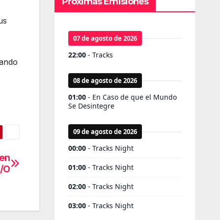
Próximas Emisiones
us
rando
 en
I/O