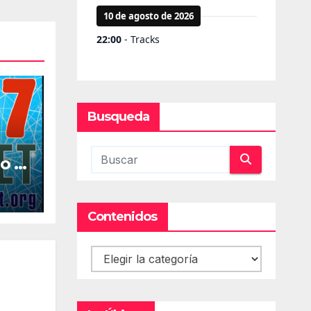
Busqueda
o la
al
Contenidos
Contenidos