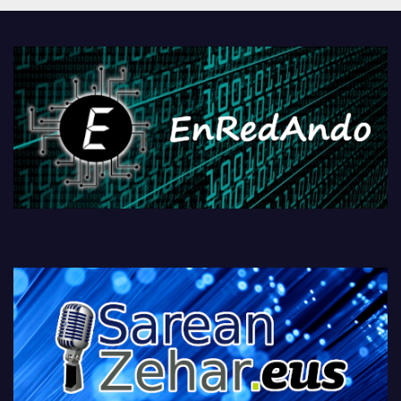
PlayStationeko bideojoko
fisikoen amaiera