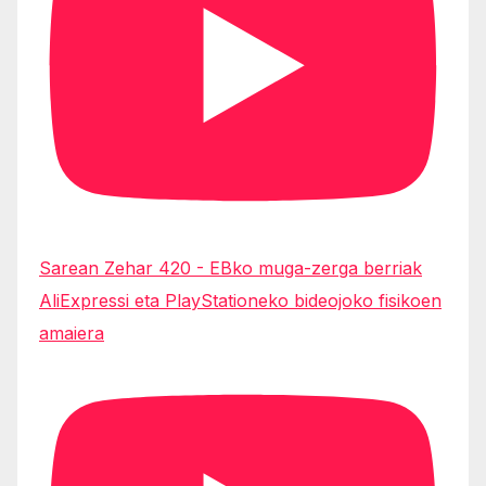
Sarean Zehar 420 - EBko muga-zerga berriak
AliExpressi eta PlayStationeko bideojoko fisikoen
amaiera