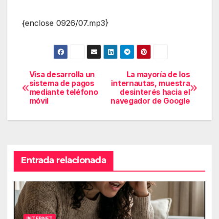
{enclose 0926/07.mp3}
Visa desarrolla un
La mayoría de los
Navegación
sistema de pagos
internautas, muestra
mediante teléfono
desinterés hacia el
de
móvil
navegador de Google
entradas
Entrada relacionada
INTERNET