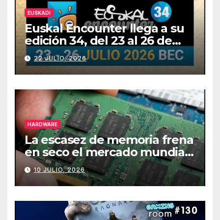
EUSKADI
Euskal Encounter llega a su
edición 34, del 23 al 26 de
julio
22 JULIO, 2026
HARDWARE
La escasez de memoria frena
en seco el mercado mundial
de PCs
10 JULIO, 2026