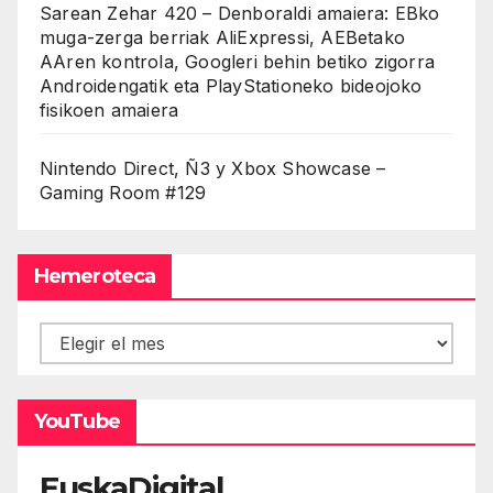
Sarean Zehar 420 – Denboraldi amaiera: EBko
muga-zerga berriak AliExpressi, AEBetako
AAren kontrola, Googleri behin betiko zigorra
Androidengatik eta PlayStationeko bideojoko
fisikoen amaiera
Nintendo Direct, Ñ3 y Xbox Showcase –
Gaming Room #129
Hemeroteca
Hemeroteca
YouTube
EuskaDigital