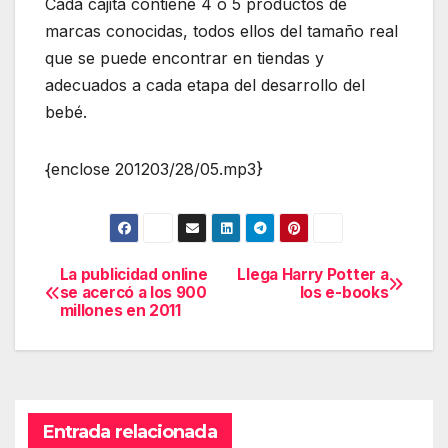
Cada cajita contiene 4 o 5 productos de
marcas conocidas, todos ellos del tamaño real
que se puede encontrar en tiendas y
adecuados a cada etapa del desarrollo del
bebé.
{enclose 201203/28/05.mp3}
La publicidad online
Llega Harry Potter a
Navegación
se acercó a los 900
los e-books
millones en 2011
de
entradas
Entrada relacionada