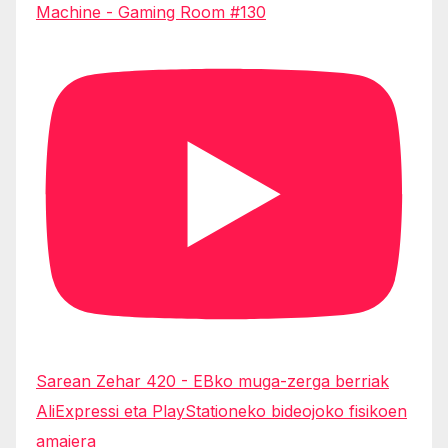
Machine - Gaming Room #130
Sarean Zehar 420 - EBko muga-zerga berriak
AliExpressi eta PlayStationeko bideojoko fisikoen
amaiera