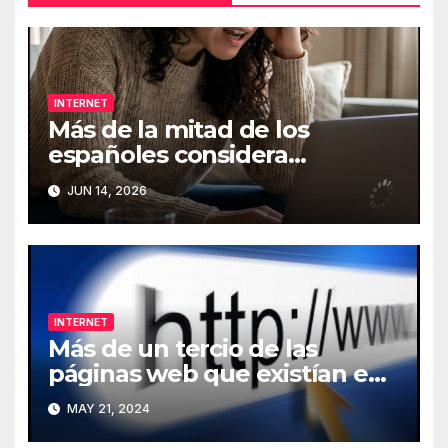
INTERNET
Más de la mitad de los
españoles considera
fundamental la conexión a
JUN 14, 2026
Internet
INTERNET
Más de un tercio de las
páginas web que existían en
2013 han desaparecido de
MAY 21, 2024
Internet