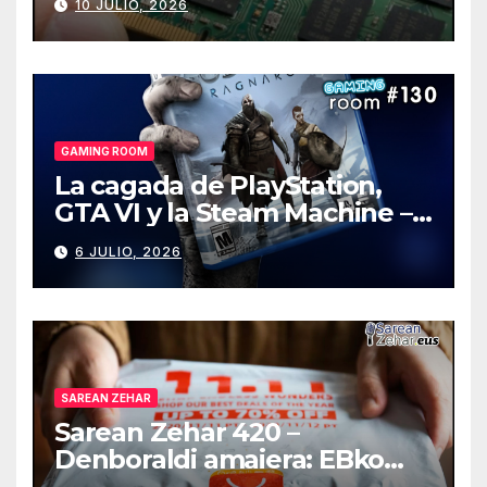
10 JULIO, 2026
GAMING ROOM
La cagada de PlayStation,
GTA VI y la Steam Machine –
Gaming Room #130
6 JULIO, 2026
SAREAN ZEHAR
Sarean Zehar 420 –
Denboraldi amaiera: EBko
muga-zerga berriak