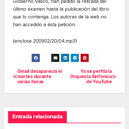
Gobierno Vasco, han pedido la retirada del
último examen hasta la publicación del libro
que lo contenga. Los autores de la web no
han accedido a ésta petición.
{enclose 200902/20/04.mp3}
Gmail desapareció el
Ya se perfila la
Navegación
martes durante
Orquesta Sinfónica
varias horas
de YouTube
de
entradas
Entrada relacionada