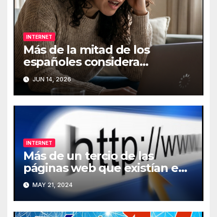
INTERNET
Más de la mitad de los
españoles considera
fundamental la conexión a
JUN 14, 2026
Internet
INTERNET
Más de un tercio de las
páginas web que existían en
2013 han desaparecido de
MAY 21, 2024
Internet