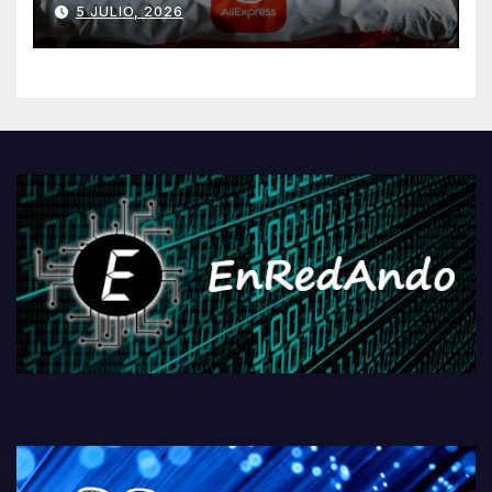
5 JULIO, 2026
AliExpressi, AEBetako AAren
kontrola, Googleri behin
betiko zigorra
Androidengatik eta
PlayStationeko bideojoko
fisikoen amaiera