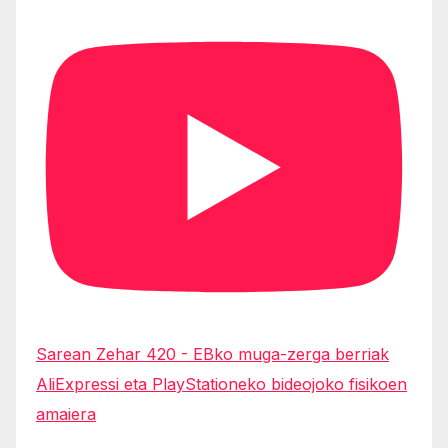
Sarean Zehar 420 - EBko muga-zerga berriak
AliExpressi eta PlayStationeko bideojoko fisikoen
amaiera