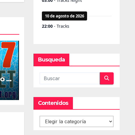
Busqueda
o la
al
Contenidos
Contenidos