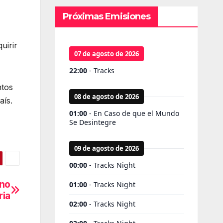
Próximas Emisiones
uirir
ntos
aís.
 no
ria