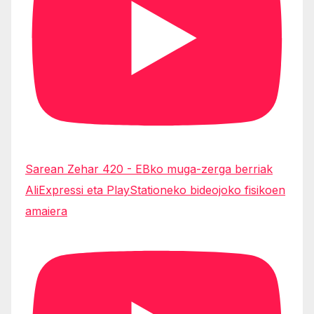
Sarean Zehar 420 - EBko muga-zerga berriak
AliExpressi eta PlayStationeko bideojoko fisikoen
amaiera