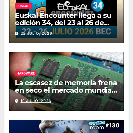
EUSKADI
Euskal Encounter llega a su
edición 34, del 23 al 26 de
julio
22 JULIO, 2026
HARDWARE
La escasez de memoria frena
en seco el mercado mundial
de PCs
10 JULIO, 2026