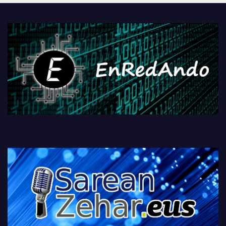
PlayStationeko bideojoko
fisikoen amaiera