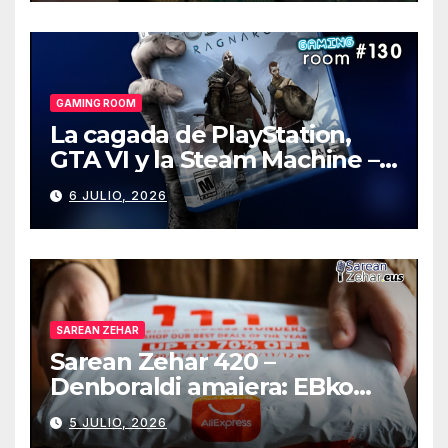
GAMING ROOM
La cagada de PlayStation,
GTA VI y la Steam Machine –
Gaming Room #130
6 JULIO, 2026
SAREAN ZEHAR
Sarean Zehar 420 –
Denboraldi amaiera: EBko
muga-zerga berriak
5 JULIO, 2026
AliExpressi, AEBetako AAren