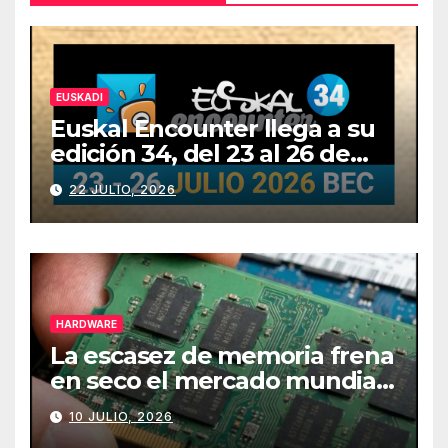
EUSKADI
Euskal Encounter llega a su
edición 34, del 23 al 26 de
julio
22 JULIO, 2026
HARDWARE
La escasez de memoria frena
en seco el mercado mundial
de PCs
10 JULIO, 2026