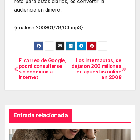
reto para estos diarios, es convertir la
audiencia en dinero.
{enclose 200901/28/04.mp3}
El correo de Google,
Los internautas, se
Navegación
podrá consultarse
dejaron 200 millones
sin conexión a
en apuestas online
de
Internet
en 2008
entradas
Entrada relacionada