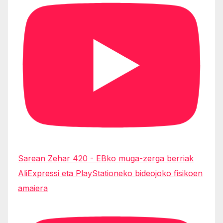
Sarean Zehar 420 - EBko muga-zerga berriak
AliExpressi eta PlayStationeko bideojoko fisikoen
amaiera