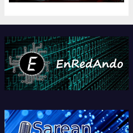
kontrola, Googleri behin
betiko zigorra
Androidengatik eta
PlayStationeko bideojoko
fisikoen amaiera