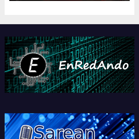
kontrola, Googleri behin
betiko zigorra
Androidengatik eta
PlayStationeko bideojoko
fisikoen amaiera