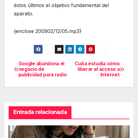
éstos últimos el objetivo fundamental del
aparato.
{enclose 200902/12/05.mp3}
Google abandona el
Cuba estudia cómo
Navegación
negocio de
liberar el acceso a
publicidad para radio
Internet
de
entradas
Entrada relacionada