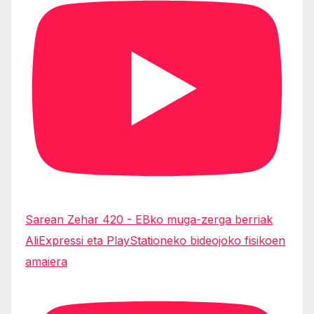
Sarean Zehar 420 - EBko muga-zerga berriak
AliExpressi eta PlayStationeko bideojoko fisikoen
amaiera