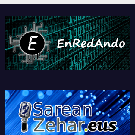
PlayStationeko bideojoko
fisikoen amaiera