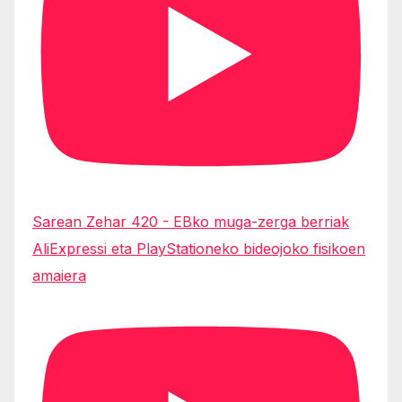
Sarean Zehar 420 - EBko muga-zerga berriak
AliExpressi eta PlayStationeko bideojoko fisikoen
amaiera