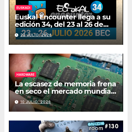
EUSKADI
Euskal Encounter llega a su
edición 34, del 23 al 26 de
julio
22 JULIO, 2026
HARDWARE
La escasez de memoria frena
en seco el mercado mundial
de PCs
10 JULIO, 2026