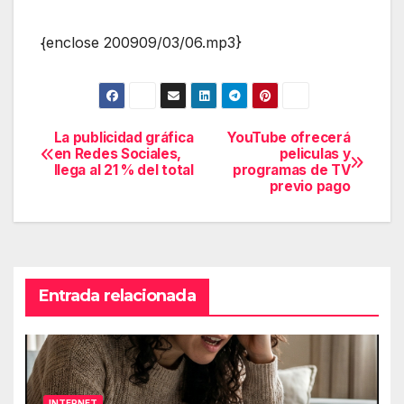
{enclose 200909/03/06.mp3}
La publicidad gráfica
YouTube ofrecerá
Navegación
en Redes Sociales,
peliculas y
llega al 21 % del total
programas de TV
de
previo pago
entradas
Entrada relacionada
INTERNET