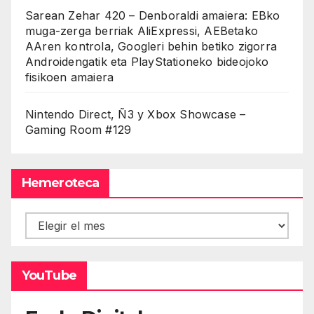
Sarean Zehar 420 – Denboraldi amaiera: EBko
muga-zerga berriak AliExpressi, AEBetako
AAren kontrola, Googleri behin betiko zigorra
Androidengatik eta PlayStationeko bideojoko
fisikoen amaiera
Nintendo Direct, Ñ3 y Xbox Showcase –
Gaming Room #129
Hemeroteca
Hemeroteca
YouTube