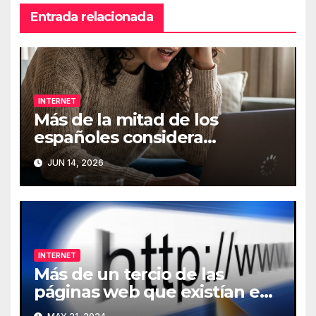
Entrada relacionada
INTERNET
Más de la mitad de los
españoles considera
fundamental la conexión a
JUN 14, 2026
Internet
INTERNET
Más de un tercio de las
páginas web que existían en
2013 han desaparecido de