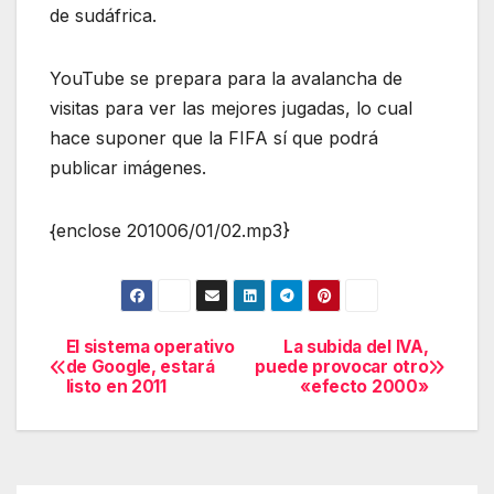
de sudáfrica.
YouTube se prepara para la avalancha de
visitas para ver las mejores jugadas, lo cual
hace suponer que la FIFA sí que podrá
publicar imágenes.
{enclose 201006/01/02.mp3}
El sistema operativo
La subida del IVA,
Navegación
de Google, estará
puede provocar otro
listo en 2011
«efecto 2000»
de
entradas