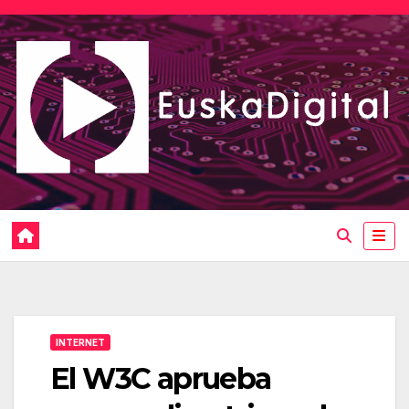
Saltar
al
contenido
INTERNET
El W3C aprueba