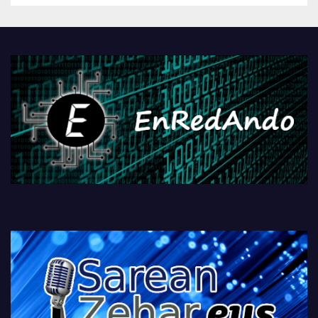
Androidengatik eta
PlayStationeko bideojoko
fisikoen amaiera