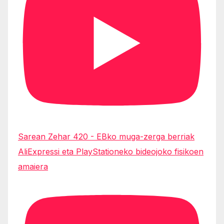
Sarean Zehar 420 - EBko muga-zerga berriak
AliExpressi eta PlayStationeko bideojoko fisikoen
amaiera