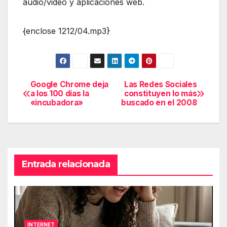
audio/video y aplicaciones web.
{enclose 1212/04.mp3}
Google Chrome deja
Las Redes Sociales
Navegación
a los 100 días la
constituyen lo más
«incubadora»
buscado en el 2008
de
entradas
Entrada relacionada
INTERNET