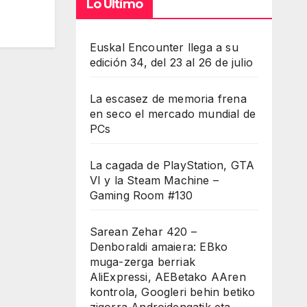
Lo Último
Euskal Encounter llega a su
edición 34, del 23 al 26 de julio
La escasez de memoria frena
en seco el mercado mundial de
PCs
La cagada de PlayStation, GTA
VI y la Steam Machine –
Gaming Room #130
Sarean Zehar 420 –
Denboraldi amaiera: EBko
muga-zerga berriak
AliExpressi, AEBetako AAren
kontrola, Googleri behin betiko
zigorra Androidengatik eta