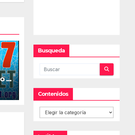
Busqueda
o la
al
Contenidos
Contenidos