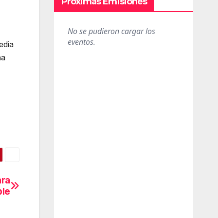
Próximas Emisiones
edia
ha
ara
ple