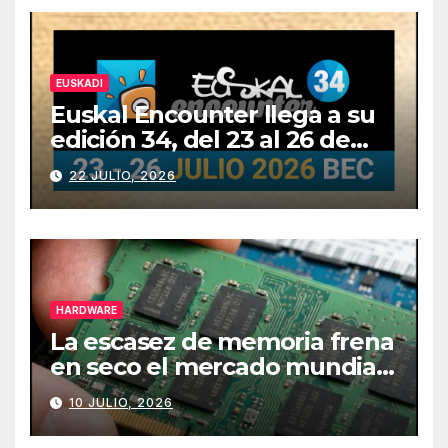
EUSKADI
Euskal Encounter llega a su
edición 34, del 23 al 26 de
julio
22 JULIO, 2026
HARDWARE
La escasez de memoria frena
en seco el mercado mundial
de PCs
10 JULIO, 2026