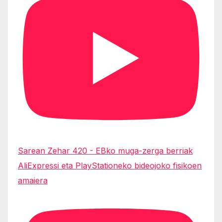
Sarean Zehar 420 - EBko muga-zerga berriak
AliExpressi eta PlayStationeko bideojoko fisikoen
amaiera