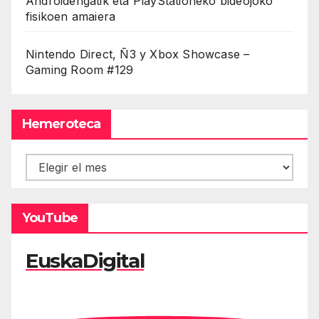
Androidengatik eta PlayStationeko bideojoko
fisikoen amaiera
Nintendo Direct, Ñ3 y Xbox Showcase –
Gaming Room #129
Hemeroteca
Hemeroteca
YouTube
EuskaDigital