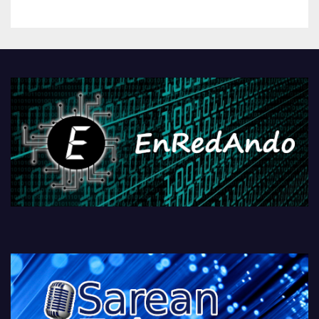
betiko zigorra
Androidengatik eta
PlayStationeko bideojoko
fisikoen amaiera