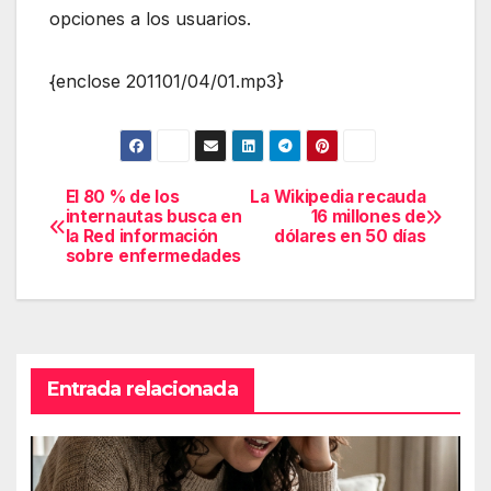
opciones a los usuarios.
{enclose 201101/04/01.mp3}
El 80 % de los
La Wikipedia recauda
Navegación
internautas busca en
16 millones de
la Red información
dólares en 50 días
de
sobre enfermedades
entradas
Entrada relacionada