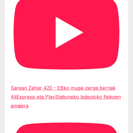
Sarean Zehar 420 - EBko muga-zerga berriak
AliExpressi eta PlayStationeko bideojoko fisikoen
amaiera