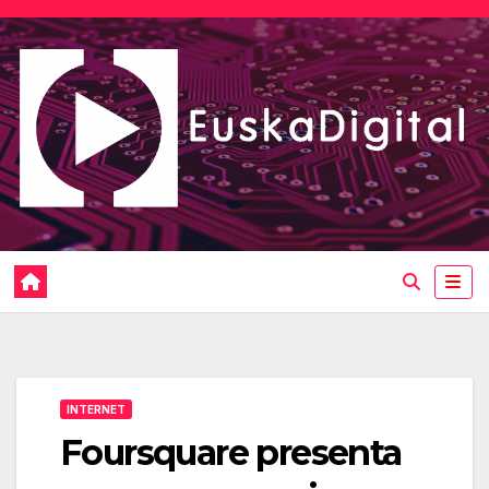
Saltar
al
contenido
INTERNET
Foursquare presenta