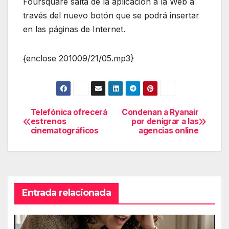
Foursquare salta de la aplicación a la Web a
través del nuevo botón que se podrá insertar
en las páginas de Internet.
{enclose 201009/21/05.mp3}
Telefónica ofrecerá
Condenan a Ryanair
Navegación
estrenos
por denigrar a las
cinematográficos
agencias online
de
entradas
Entrada relacionada