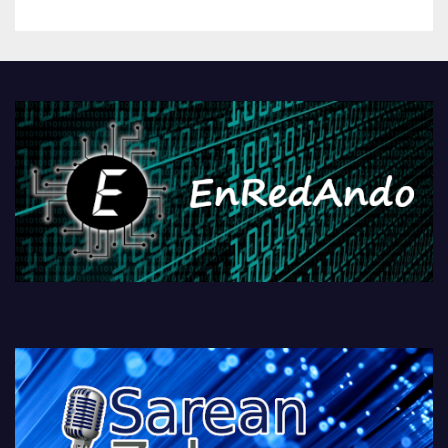
betiko zigorra
Androidengatik eta
PlayStationeko bideojoko
fisikoen amaiera