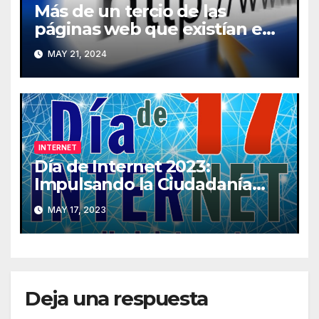
Más de un tercio de las
páginas web que existían en
2013 han desaparecido de
MAY 21, 2024
Internet
INTERNET
Día de Internet 2023:
Impulsando la Ciudadanía
Digital
MAY 17, 2023
Deja una respuesta