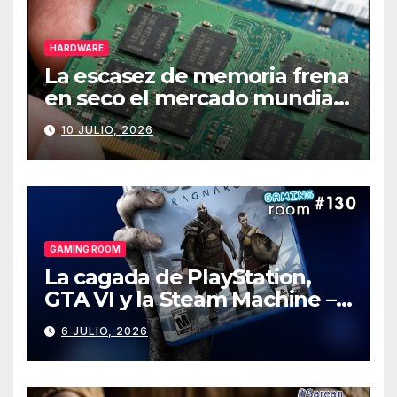
HARDWARE
La escasez de memoria frena
en seco el mercado mundial
de PCs
10 JULIO, 2026
GAMING ROOM
La cagada de PlayStation,
GTA VI y la Steam Machine –
Gaming Room #130
6 JULIO, 2026