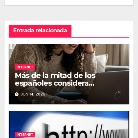
entradas
Entrada relacionada
INTERNET
Más de la mitad de los
españoles considera
fundamental la conexión a
JUN 14, 2026
Internet
INTERNET