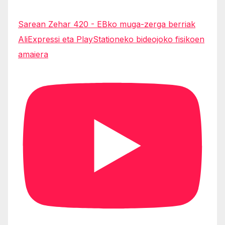
Sarean Zehar 420 - EBko muga-zerga berriak
AliExpressi eta PlayStationeko bideojoko fisikoen
amaiera