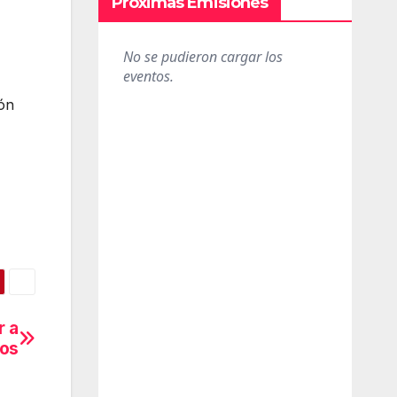
Próximas Emisiones
ión
r a
tos