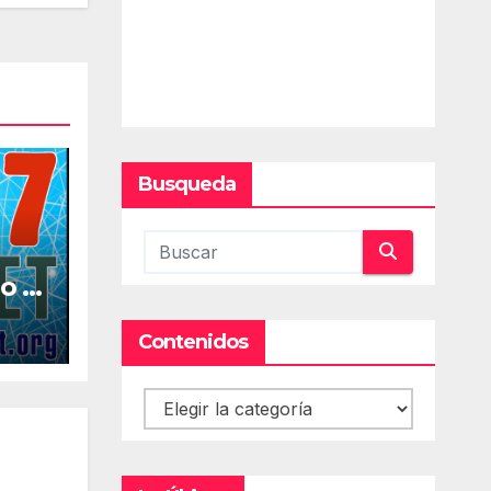
Busqueda
o la
al
Contenidos
Contenidos