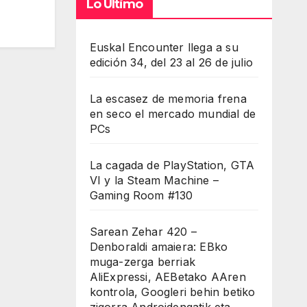
Lo Último
Euskal Encounter llega a su
edición 34, del 23 al 26 de julio
La escasez de memoria frena
en seco el mercado mundial de
PCs
La cagada de PlayStation, GTA
VI y la Steam Machine –
Gaming Room #130
Sarean Zehar 420 –
Denboraldi amaiera: EBko
muga-zerga berriak
AliExpressi, AEBetako AAren
kontrola, Googleri behin betiko
zigorra Androidengatik eta