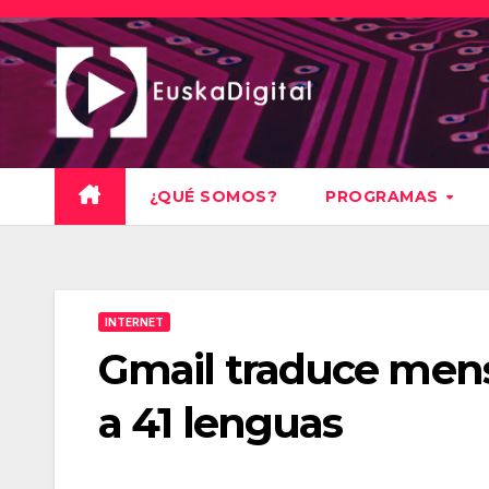
Saltar
al
contenido
¿QUÉ SOMOS?
PROGRAMAS
INTERNET
Gmail traduce mens
a 41 lenguas