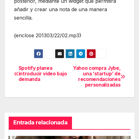
posterior, mediante un widget que permitirá
añadir y crear una nota de una manera
sencilla.
{enclose 201303/22/02.mp3}
Spotify planea
Yahoo compra Jybe,
Navegación
introducir video bajo
una ‘startup’ de
demanda
recomendaciones
de
personalizadas
entradas
Entrada relacionada