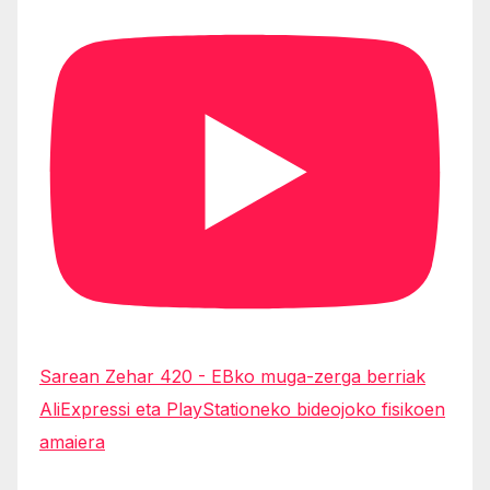
Sarean Zehar 420 - EBko muga-zerga berriak
AliExpressi eta PlayStationeko bideojoko fisikoen
amaiera