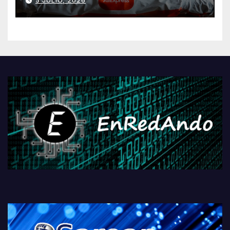
5 JULIO, 2026
AliExpressi, AEBetako AAren
kontrola, Googleri behin
betiko zigorra
Androidengatik eta
PlayStationeko bideojoko
fisikoen amaiera