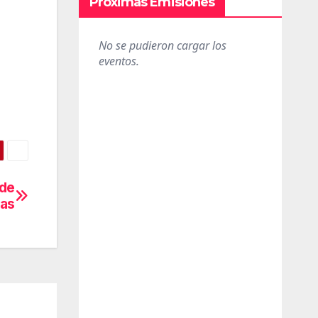
Próximas Emisiones
 de
tas