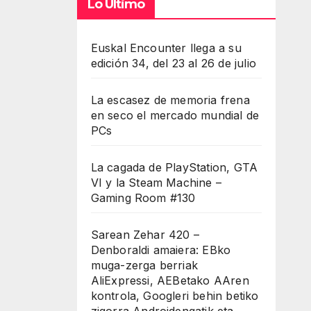
Lo Último
Euskal Encounter llega a su
edición 34, del 23 al 26 de julio
La escasez de memoria frena
en seco el mercado mundial de
PCs
La cagada de PlayStation, GTA
VI y la Steam Machine –
Gaming Room #130
Sarean Zehar 420 –
Denboraldi amaiera: EBko
muga-zerga berriak
AliExpressi, AEBetako AAren
kontrola, Googleri behin betiko
zigorra Androidengatik eta