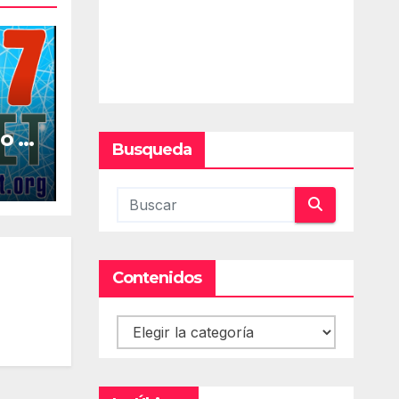
o la
Busqueda
al
Contenidos
Contenidos