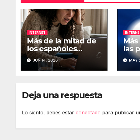
INTERNET
INTERNE
Más de la mitad de
Más 
los españoles
las 
considera
que 
JUN 14, 2026
MAY 2
fundamental la
han 
conexión a Internet
de I
Deja una respuesta
Lo siento, debes estar
conectado
para publicar u