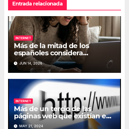
Entrada relacionada
INTERNET
Más de la mitad de los
españoles considera
fundamental la conexión a
JUN 14, 2026
Internet
INTERNET
Más de un tercio de las
páginas web que existían en
2013 han desaparecido de
MAY 21, 2024