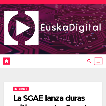
Saltar
al
contenido
INTERNET
La SGAE lanza duras