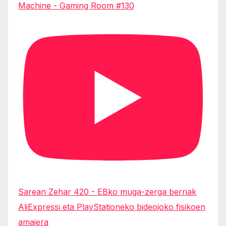
Machine - Gaming Room #130
Sarean Zehar 420 - EBko muga-zerga berriak
AliExpressi eta PlayStationeko bideojoko fisikoen
amaiera