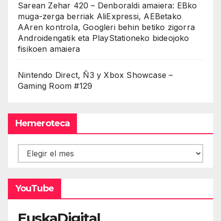
Sarean Zehar 420 – Denboraldi amaiera: EBko
muga-zerga berriak AliExpressi, AEBetako
AAren kontrola, Googleri behin betiko zigorra
Androidengatik eta PlayStationeko bideojoko
fisikoen amaiera
Nintendo Direct, Ñ3 y Xbox Showcase –
Gaming Room #129
Hemeroteca
Hemeroteca
YouTube
EuskaDigital