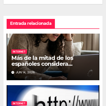
entradas
Entrada relacionada
INTERNET
Más de la mitad de los
españoles considera
fundamental la conexión a
JUN 14, 2026
Internet
INTERNET