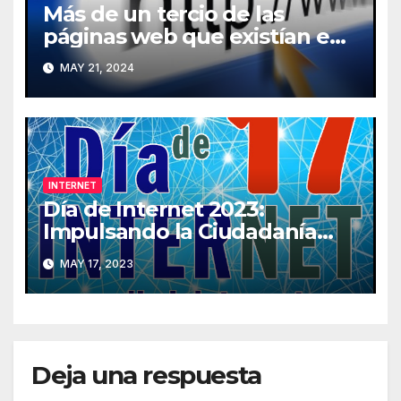
Más de un tercio de las
páginas web que existían en
2013 han desaparecido de
MAY 21, 2024
Internet
INTERNET
Día de Internet 2023:
Impulsando la Ciudadanía
Digital
MAY 17, 2023
Deja una respuesta