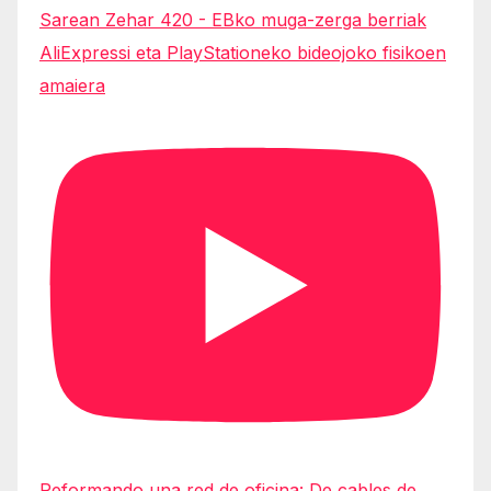
Sarean Zehar 420 - EBko muga-zerga berriak
AliExpressi eta PlayStationeko bideojoko fisikoen
amaiera
Reformando una red de oficina: De cables de