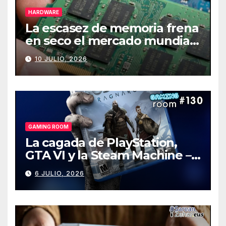
HARDWARE
La escasez de memoria frena
en seco el mercado mundial
de PCs
10 JULIO, 2026
GAMING ROOM
La cagada de PlayStation,
GTA VI y la Steam Machine –
Gaming Room #130
6 JULIO, 2026