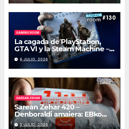
GAMING ROOM
La cagada de PlayStation,
GTA VI y la Steam Machine –
Gaming Room #130
6 JULIO, 2026
SAREAN ZEHAR
Sarean Zehar 420 –
Denboraldi amaiera: EBko
muga-zerga berriak
5 JULIO, 2026
AliExpressi, AEBetako AAren