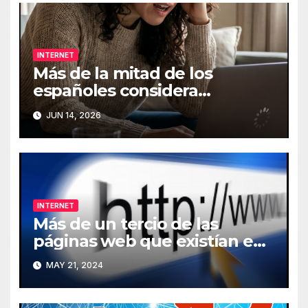
INTERNET
Más de la mitad de los
españoles considera
fundamental la conexión a
JUN 14, 2026
Internet
INTERNET
Más de un tercio de las
páginas web que existían en
2013 han desaparecido de
MAY 21, 2024
Internet