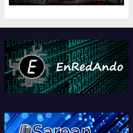
kontrola, Googleri behin
betiko zigorra
Androidengatik eta
PlayStationeko bideojoko
fisikoen amaiera