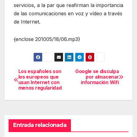
servicios, a la par que reafirman la importancia
de las comunicaciones en voz y vídeo a través
de Internet.
{enclose 201005/18/06.mp3}
Los españoles son
Google se disculpa
Navegación
los europeos que
por almacenar
usan Internet con
información Wifi
de
menos regularidad
entradas
Entrada relacionada