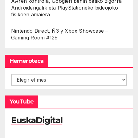
AAren kontrola, Googleri behin betiko zigorra
Androidengatik eta PlayStationeko bideojoko
fisikoen amaiera
Nintendo Direct, Ñ3 y Xbox Showcase –
Gaming Room #129
Hemeroteca
Hemeroteca
YouTube
EuskaDigital