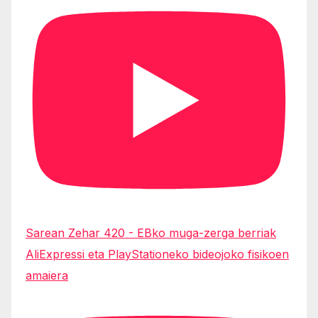
Sarean Zehar 420 - EBko muga-zerga berriak
AliExpressi eta PlayStationeko bideojoko fisikoen
amaiera