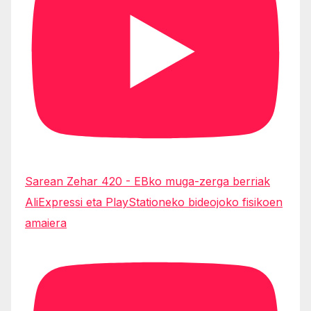
Sarean Zehar 420 - EBko muga-zerga berriak
AliExpressi eta PlayStationeko bideojoko fisikoen
amaiera