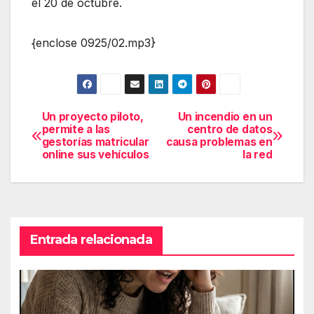
el 20 de octubre.
{enclose 0925/02.mp3}
Un proyecto piloto,
Un incendio en un
Navegación
permite a las
centro de datos
gestorías matricular
causa problemas en
de
online sus vehículos
la red
entradas
Entrada relacionada