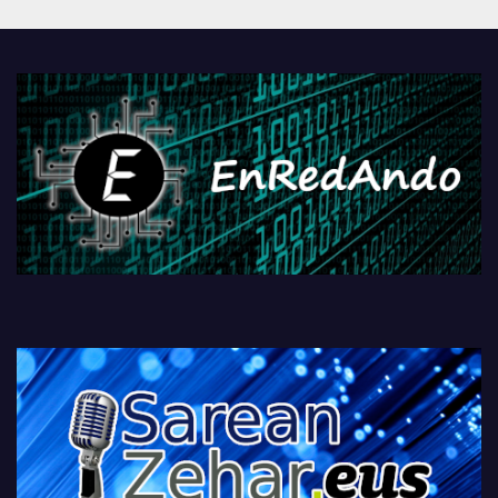
Androidengatik eta
PlayStationeko bideojoko
fisikoen amaiera