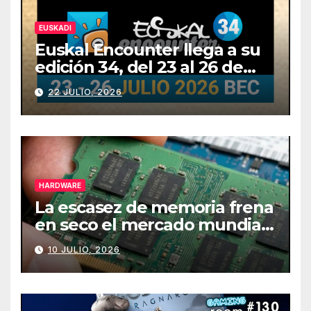
EUSKADI
Euskal Encounter llega a su
edición 34, del 23 al 26 de
julio
22 JULIO, 2026
HARDWARE
La escasez de memoria frena
en seco el mercado mundial
de PCs
10 JULIO, 2026