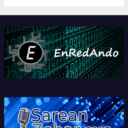
betiko zigorra
Androidengatik eta
PlayStationeko bideojoko
fisikoen amaiera