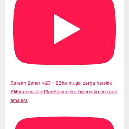
Sarean Zehar 420 - EBko muga-zerga berriak
AliExpressi eta PlayStationeko bideojoko fisikoen
amaiera