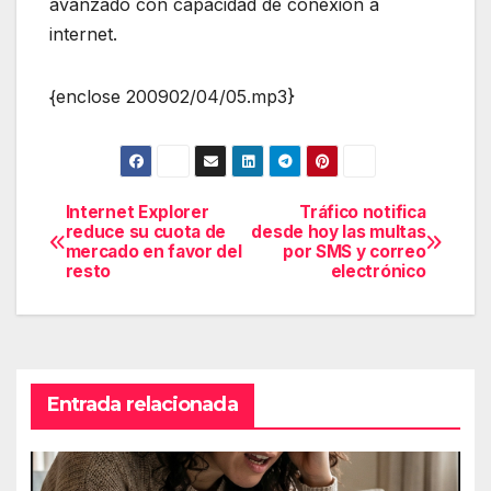
avanzado con capacidad de conexión a
internet.
{enclose 200902/04/05.mp3}
Internet Explorer
Tráfico notifica
Navegación
reduce su cuota de
desde hoy las multas
mercado en favor del
por SMS y correo
de
resto
electrónico
entradas
Entrada relacionada