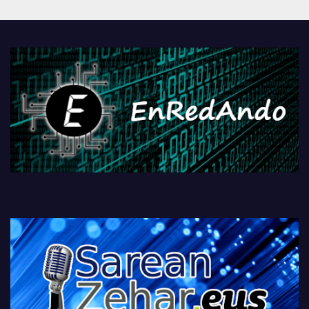
Androidengatik eta
PlayStationeko bideojoko
fisikoen amaiera