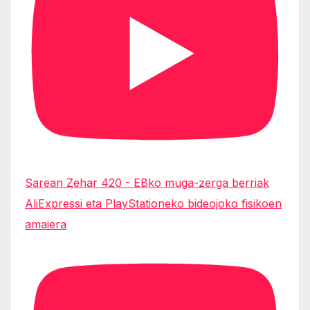
Sarean Zehar 420 - EBko muga-zerga berriak
AliExpressi eta PlayStationeko bideojoko fisikoen
amaiera