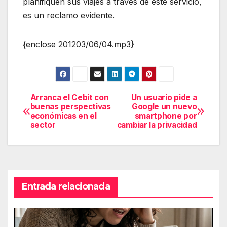
planifiquen sus viajes a través de este servicio,
es un reclamo evidente.
{enclose 201203/06/04.mp3}
Arranca el Cebit con
Un usuario pide a
Navegación
buenas perspectivas
Google un nuevo
económicas en el
smartphone por
de
sector
cambiar la privacidad
entradas
Entrada relacionada