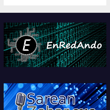
betiko zigorra
Androidengatik eta
PlayStationeko bideojoko
fisikoen amaiera