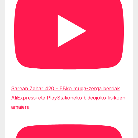
Sarean Zehar 420 - EBko muga-zerga berriak
AliExpressi eta PlayStationeko bideojoko fisikoen
amaiera