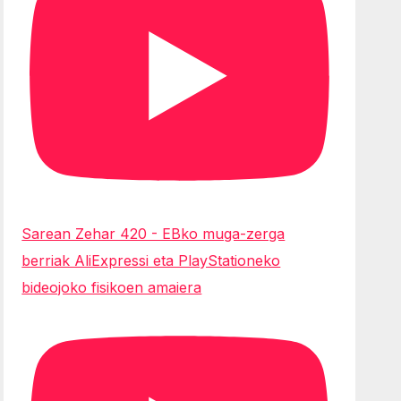
Sarean Zehar 420 - EBko muga-zerga
berriak AliExpressi eta PlayStationeko
bideojoko fisikoen amaiera