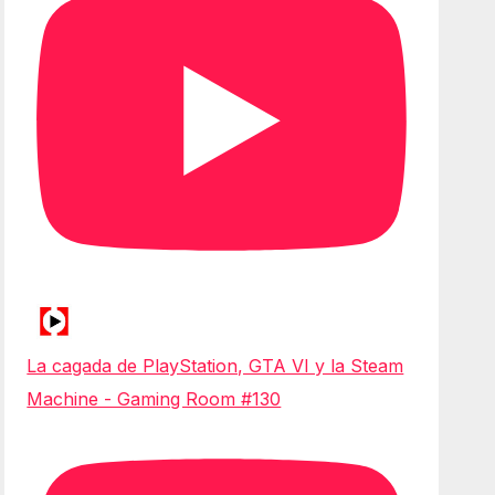
La cagada de PlayStation, GTA VI y la Steam
Machine - Gaming Room #130