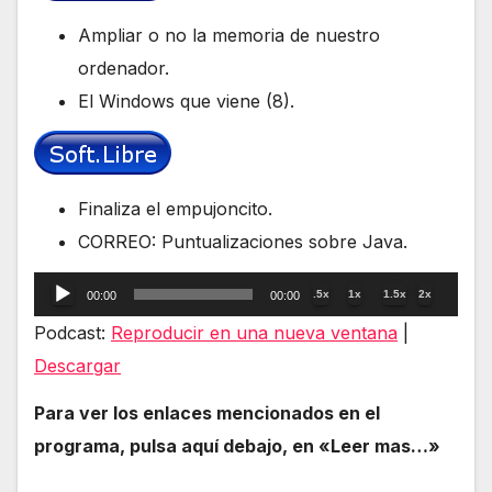
Ampliar o no la memoria de nuestro
ordenador.
El Windows que viene (8).
Finaliza el empujoncito.
CORREO: Puntualizaciones sobre Java.
Reproductor
.5x
1x
1.5x
2x
00:00
00:00
de
Podcast:
Reproducir en una nueva ventana
|
audio
Descargar
Para ver los enlaces mencionados en el
programa, pulsa aquí debajo, en «Leer mas…»