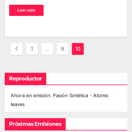
Leer más
Paginación
1
…
9
10
de
entradas
Reproductor
Ahora en emisión: Pasión Sintética - Atomic
leaves
Próximas Emisiones