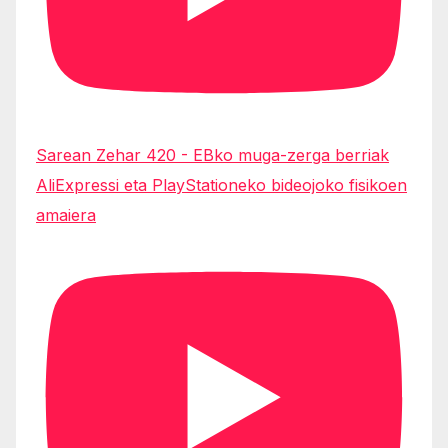
Sarean Zehar 420 - EBko muga-zerga berriak
AliExpressi eta PlayStationeko bideojoko fisikoen
amaiera